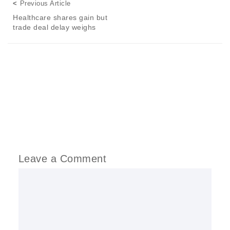
Posts navigation
Previous Article
Previous Article
Healthcare shares gain but
trade deal delay weighs
Leave a Comment
Comment