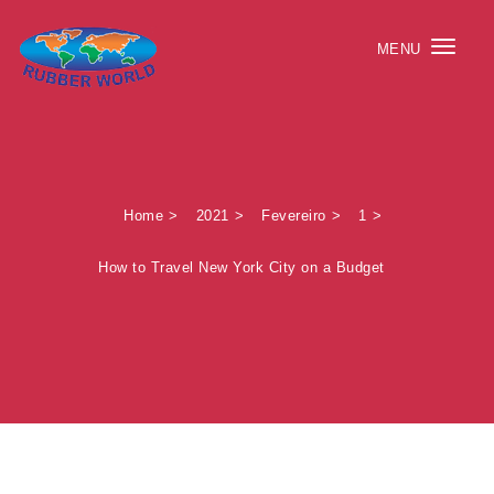
Skip to content
MENU
Togg
navig
Rubber World – O mundo da borracha
Home
2021
Fevereiro
1
How to Travel New York City on a Budget