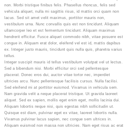
non. Morbi tristique finibus felis. Phasellus rhoncus, felis sed
vehicula aliquet, nulla mi sagittis risus, id mattis orci quam non
lacus. Sed sit amet velit maximus, porttitor mauris non,
vestibulum urna. Nunc convallis quis est non tincidunt. Aliquam
ullamcorper leo et est fermentum tincidunt. Aliquam maximus
hendrerit efficitur. Fusce aliquet commodo nibh, vitae posuere est
congue in. Aliquam erat dolor, eleifend vel est id, mattis dapibus
ex. Integer justo mauris, tincidunt quis nulla quis, pharetra varius
tellus.
Integer suscipit mauris id tellus vestibulum volutpat vel ut lectus.
Sed a bibendum nisi. Morbi efficitur orci sed pellentesque
placerat. Donec eros dui, auctor vitae tortor nec, imperdiet
ultricies arcu. Nunc pellentesque facilisis cursus. Nulla facilisi.
Sed eleifend mi at porttitor euismod. Vivamus in vehicula sem.
Nam gravida velit a neque placerat tristique. Ut gravida laoreet
aliquet. Sed ex sapien, mollis eget enim eget, mollis lacinia dui.
Aliquam lobortis neque nisi, quis egestas nibh sollicitudin ut.
Quisque est diam, pulvinar eget ex vitae, laoreet lobortis nulla.
Vivamus pulvinar lacus sapien, nec congue sem ultrices in.
Aliquam euismod non massa non ultricies. Nam eget risus ac erat